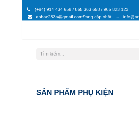
Bỏ qua để đến Nội dung
(+84) 914 434 658 / 865 363 658 / 965 823 123
anbac283a@gmail.comĐang cập nhật -- info@
TRANG CHỦ
SẢN PH
SẢN PHẨM PHỤ KIỆN