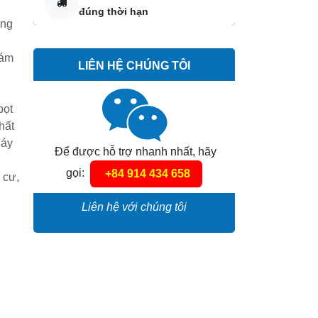
n
đúng thời hạn
F,
LIÊN HỆ CHÚNG TÔI
 làm
àng
c
Để được hỗ trợ nhanh nhất,
hãy gọi:
+84 914 434 658
Liên hệ với chúng tôi