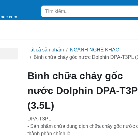
anbac.com
ẨM
DỊCH VỤ
VỀ CHÚNG TÔI
TIN TỨC
Tất cả sản phẩm
NGÀNH NGHỀ KHÁC
Bình chữa cháy gốc nước Dolphin DPA-T3P
(3.5L)
Bình chữa cháy gốc nướ
Dolphin DPA-T3PL (3.5L)
DPA-T3PL
- Sản phẩm chứa dung dịch chữa cháy gốc nư
có thành phần chính là
(NH₄)₂HPO₄, PH(7-9), Hoạt chất bề mặt.