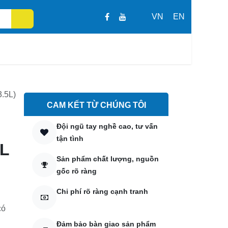
VN
EN
GIỎ HÀNG CỦA TÔI
L
CAM KẾT TỪ CHÚNG TÔI
Đội ngũ tay nghề cao, tư vấn
c
tận tình
Sản phẩm chất lượng, nguồn
gốc rõ ràng
Chi phí rõ ràng cạnh tranh
ớc
Đảm bảo bàn giao sản phẩm