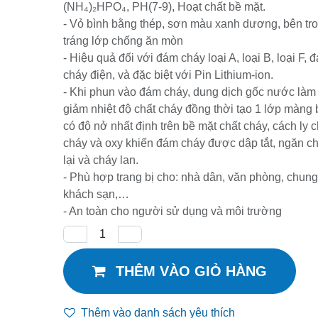
- Vỏ bình bằng thép, sơn màu xanh dương, bê
trong tráng lớp chống ăn mòn
- Hiệu quả đối với đám cháy loại A, loại B, loại 
đám cháy điện, và đặc biệt với Pin Lithium-ion.
- Khi phun vào đám cháy, dung dịch gốc nước
giảm nhiệt độ chất cháy đồng thời tạo 1 lớp m
bọt có độ nở nhất định trên bề mặt chất cháy,
cách ly chất cháy và oxy khiến đám cháy đượ
dập tắt, ngăn cháy lại và cháy lan.
- Phù hợp trang bị cho: nhà dân, văn phòng,
chung cư, khách sạn,…
- An toàn cho người sử dụng và môi trường
THÊM VÀO GIỎ HÀNG
Thêm vào danh sách yêu thích